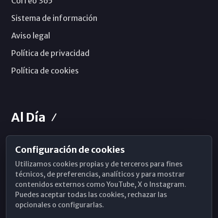
Correo 365
Sistema de información
Aviso legal
Política de privacidad
Política de cookies
Al Día
Configuración de cookies
Horarios de Misa
Utilizamos cookies propias y de terceros para fines
Hemeroteca
técnicos, de preferencias, analíticos y para mostrar
contenidos externos como YouTube, X o Instagram.
WhatsApp
Puedes aceptar todas las cookies, rechazar las
opcionales o configurarlas.