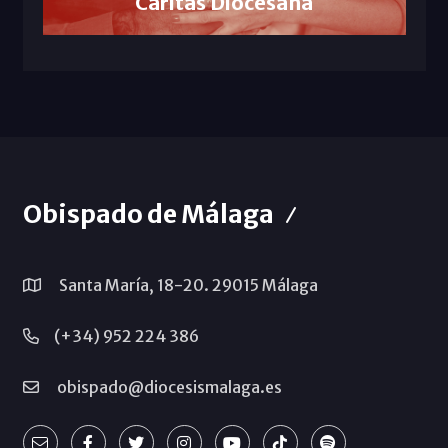
Cáritas Diocesana
Obispado de Málaga
Santa María, 18-20. 29015 Málaga
(+34) 952 224 386
obispado@diocesismalaga.es