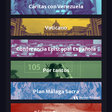
Cáritas con Venezuela
Vaticano
Conferencia Episcopal Española
Por tantos
Plan Málaga Sacra