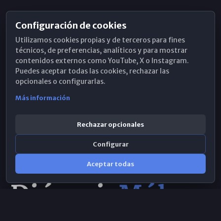
Configuración de cookies
Horarios de Misa
Utilizamos cookies propias y de terceros para fines
Hemeroteca
técnicos, de preferencias, analíticos y para mostrar
contenidos externos como YouTube, X o Instagram.
WhatsApp
Puedes aceptar todas las cookies, rechazar las
opcionales o configurarlas.
Más información
Rechazar opcionales
Configurar
Aceptar todas
Consulta IA
×