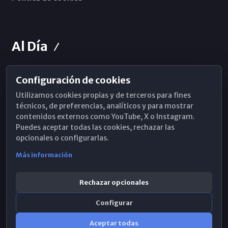
Al Día
Configuración de cookies
Horarios de Misa
Utilizamos cookies propias y de terceros para fines
Hemeroteca
técnicos, de preferencias, analíticos y para mostrar
contenidos externos como YouTube, X o Instagram.
WhatsApp
Puedes aceptar todas las cookies, rechazar las
opcionales o configurarlas.
Más información
Rechazar opcionales
Configurar
Aceptar todas