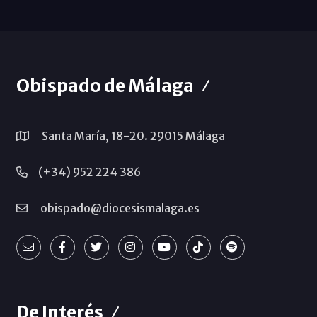
Obispado de Málaga
Santa María, 18-20. 29015 Málaga
(+34) 952 224 386
obispado@diocesismalaga.es
De Interés