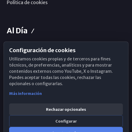
Política de cookies
Al Día
Configuración de cookies
Horarios de Misa
Utilizamos cookies propias y de terceros para fines
Hemeroteca
técnicos, de preferencias, analíticos y para mostrar
contenidos externos como YouTube, X o Instagram.
WhatsApp
Puedes aceptar todas las cookies, rechazar las
opcionales o configurarlas.
Más información
Rechazar opcionales
Configurar