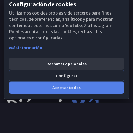
Configuración de cookies
Horarios de Misa
Utilizamos cookies propias y de terceros para fines
Hemeroteca
técnicos, de preferencias, analíticos y para mostrar
contenidos externos como YouTube, X o Instagram.
WhatsApp
Puedes aceptar todas las cookies, rechazar las
opcionales o configurarlas.
Más información
Rechazar opcionales
Configurar
Aceptar todas
Consulta IA
×
© 2026 Obispado de Málaga
Selecciona el área y realiza tu consulta