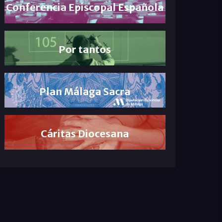
Conferencia Episcopal Española
Por tantos
Plan Málaga Sacra
Cáritas Diocesana