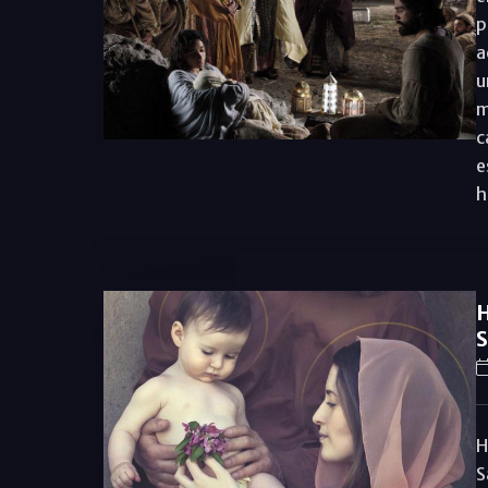
p
a
u
m
c
e
h
H
S
H
S