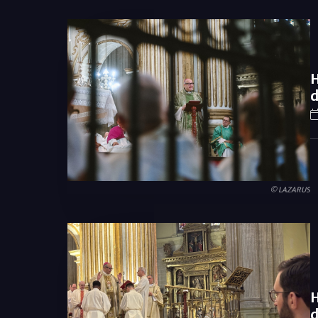
H
d
© LAZARUS
H
d