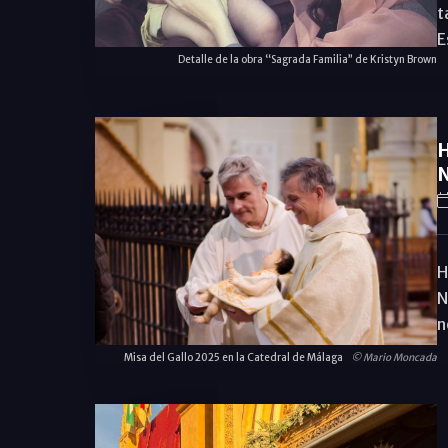
t
E
Detalle de la obra “Sagrada Familia” de Kristyn Brown
H
N
H
N
n
Misa del Gallo 2025 en la Catedral de Málaga
© Mario Moncada