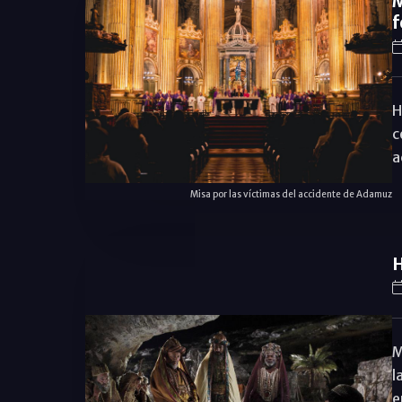
M
f
H
c
a
Misa por las víctimas del accidente de Adamuz
H
M
l
e