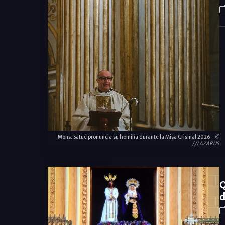
Mons. Satué pronuncia su homilía durante la Misa Crismal 2026
©
//LAZARUS
Q
d