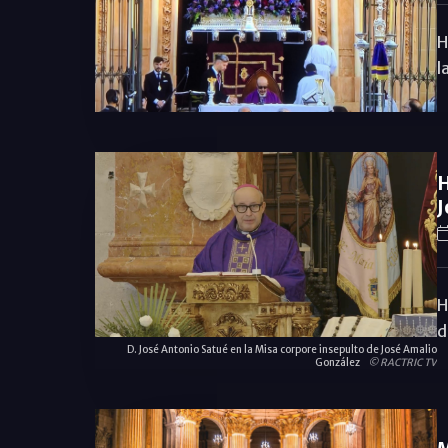
H
l
H
J
H
d
D. José Antonio Satué en la Misa corpore insepulto de José Amalio
González
© RACTRIC TV