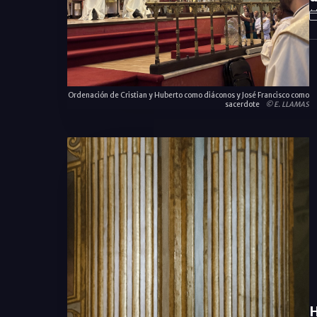
Ordenación de Cristian y Huberto como diáconos y José Francisco como
sacerdote
© E. LLAMAS
H