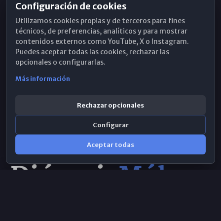
Configuración de cookies
Horarios de Misa
Utilizamos cookies propias y de terceros para fines
Hemeroteca
técnicos, de preferencias, analíticos y para mostrar
contenidos externos como YouTube, X o Instagram.
WhatsApp
Puedes aceptar todas las cookies, rechazar las
opcionales o configurarlas.
Más información
Rechazar opcionales
Configurar
Aceptar todas
Consulta IA
×
Selecciona el área y realiza tu consulta
© 2026 Obispado de Málaga