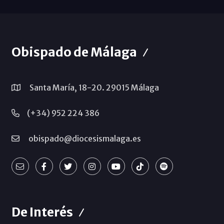
Obispado de Málaga
Santa María, 18-20. 29015 Málaga
(+34) 952 224 386
obispado@diocesismalaga.es
De Interés