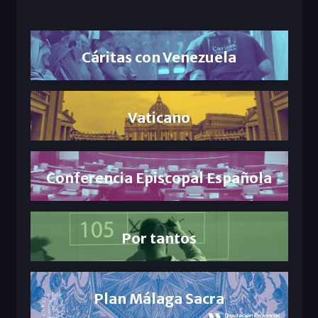
Cáritas con Venezuela
Vaticano
Conferencia Episcopal Española
Por tantos
Plan Málaga Sacra