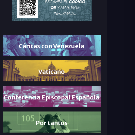
Cáritas con Venezuela
Vaticano
Conferencia Episcopal Española
Por tantos