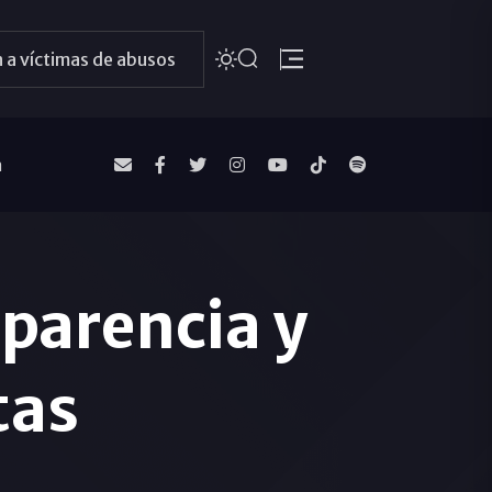
 a víctimas de abusos
a
parencia y
tas