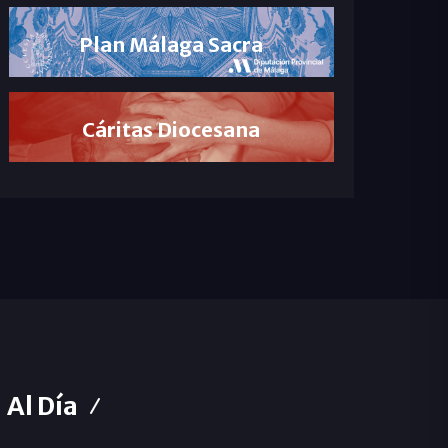
Plan Málaga Sacra
Cáritas Diocesana
Al Día