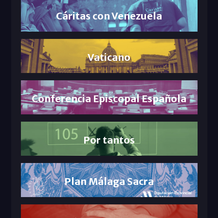
Cáritas con Venezuela
Vaticano
Conferencia Episcopal Española
Por tantos
Plan Málaga Sacra