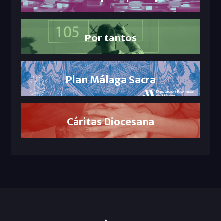
Por tantos
Plan Málaga Sacra
Cáritas Diocesana