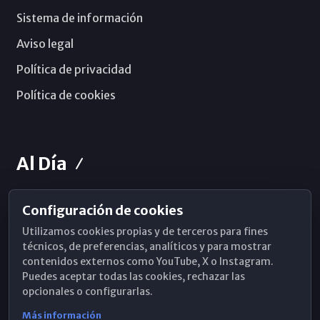
Sistema de información
Aviso legal
Política de privacidad
Política de cookies
Al Día
Configuración de cookies
Horarios de Misa
Utilizamos cookies propias y de terceros para fines
Hemeroteca
técnicos, de preferencias, analíticos y para mostrar
contenidos externos como YouTube, X o Instagram.
WhatsApp
Puedes aceptar todas las cookies, rechazar las
opcionales o configurarlas.
Más información