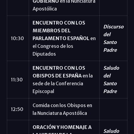
GOBIERNO
en la Nunciatura
Apostólica
ENCUENTRO CON LOS
Discurso
MIEMBROS DEL
del
10:30
PARLAMENTO ESPAÑOL
en
Santo
el Congreso de los
Padre
Diputados
ENCUENTRO CON LOS
Saludo
OBISPOS DE ESPAÑA
en la
del
11:30
sede de la Conferencia
Santo
Episcopal
Padre
Comida con los Obispos en
12:50
la Nunciatura Apostólica
ORACIÓN Y HOMENAJE A
Saludo