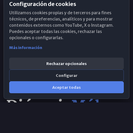
Configuración de cookies
Horarios de Misa
Utilizamos cookies propias y de terceros para fines
Hemeroteca
técnicos, de preferencias, analíticos y para mostrar
contenidos externos como YouTube, X o Instagram.
WhatsApp
Puedes aceptar todas las cookies, rechazar las
opcionales o configurarlas.
Más información
Rechazar opcionales
Configurar
Aceptar todas
Consulta IA
×
© 2026 Obispado de Málaga
Selecciona el área y realiza tu consulta