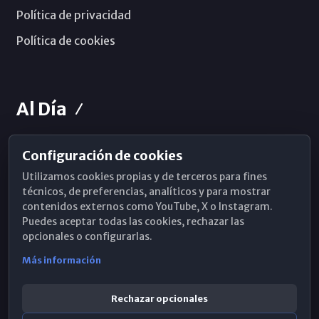
Política de privacidad
Política de cookies
Al Día
Configuración de cookies
Horarios de Misa
Utilizamos cookies propias y de terceros para fines
Hemeroteca
técnicos, de preferencias, analíticos y para mostrar
contenidos externos como YouTube, X o Instagram.
WhatsApp
Puedes aceptar todas las cookies, rechazar las
opcionales o configurarlas.
Más información
Rechazar opcionales