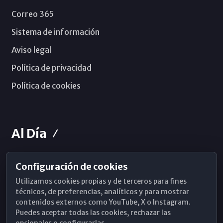
Correo 365
Sistema de información
Aviso legal
Política de privacidad
Política de cookies
Al Día
Configuración de cookies
Horarios de Misa
Utilizamos cookies propias y de terceros para fines
Hemeroteca
técnicos, de preferencias, analíticos y para mostrar
contenidos externos como YouTube, X o Instagram.
WhatsApp
Puedes aceptar todas las cookies, rechazar las