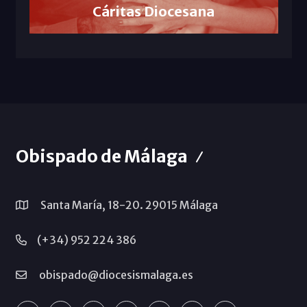
Cáritas Diocesana
Obispado de Málaga
Santa María, 18-20. 29015 Málaga
(+34) 952 224 386
obispado@diocesismalaga.es