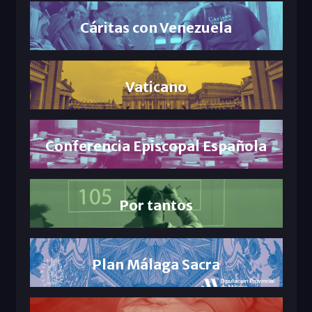
Cáritas con Venezuela
Vaticano
Conferencia Episcopal Española
Por tantos
Plan Málaga Sacra