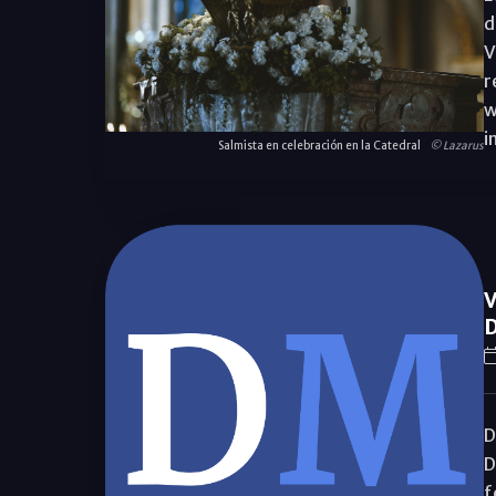
d
V
r
w
i
Salmista en celebración en la Catedral
© Lazarus
V
D
D
D
f