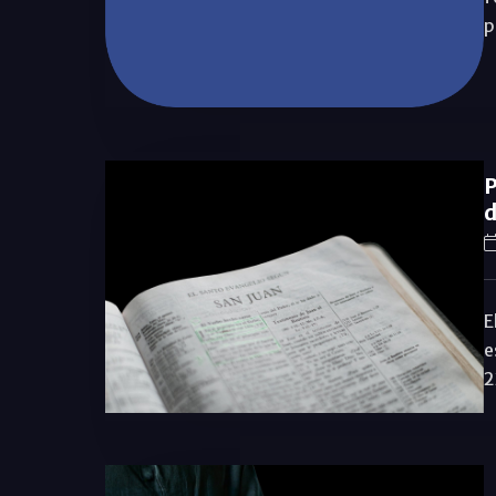
p
P
d
E
e
2