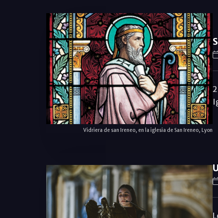
S
2
I
Vidriera de san Ireneo, en la iglesia de San Ireneo, Lyon
U
L