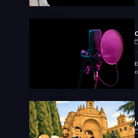
C
E
c
J