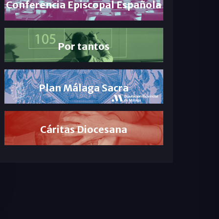
Conferencia Episcopal Española
Por tantos
Plan Málaga Sacra
Cáritas Diocesana