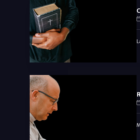
C
L
R
M