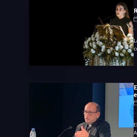
R
L
c
E
e
E
A