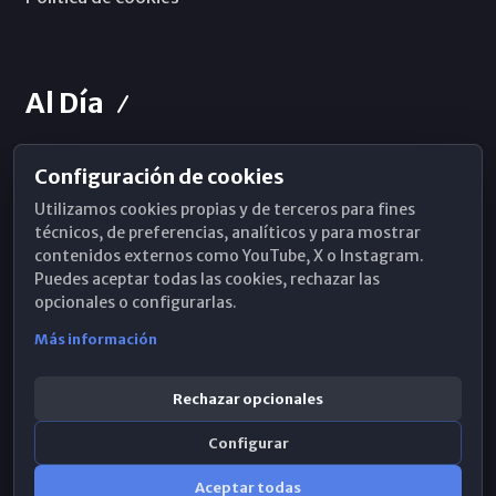
Al Día
Configuración de cookies
Horarios de Misa
Utilizamos cookies propias y de terceros para fines
Hemeroteca
técnicos, de preferencias, analíticos y para mostrar
contenidos externos como YouTube, X o Instagram.
WhatsApp
Puedes aceptar todas las cookies, rechazar las
opcionales o configurarlas.
Más información
Rechazar opcionales
Configurar
Aceptar todas