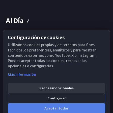
Al Día
Configuración de cookies
Horarios de Misa
Utilizamos cookies propias y de terceros para fines
Hemeroteca
técnicos, de preferencias, analíticos y para mostrar
contenidos externos como YouTube, X o Instagram.
WhatsApp
Puedes aceptar todas las cookies, rechazar las
opcionales o configurarlas.
Más información
Rechazar opcionales
Configurar
Aceptar todas