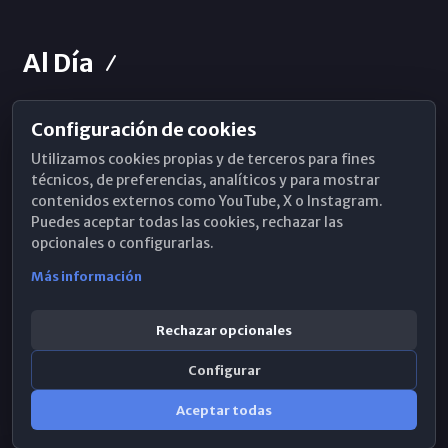
Al Día
Configuración de cookies
Horarios de Misa
Utilizamos cookies propias y de terceros para fines
Hemeroteca
técnicos, de preferencias, analíticos y para mostrar
contenidos externos como YouTube, X o Instagram.
WhatsApp
Puedes aceptar todas las cookies, rechazar las
opcionales o configurarlas.
Más información
Rechazar opcionales
Configurar
Aceptar todas