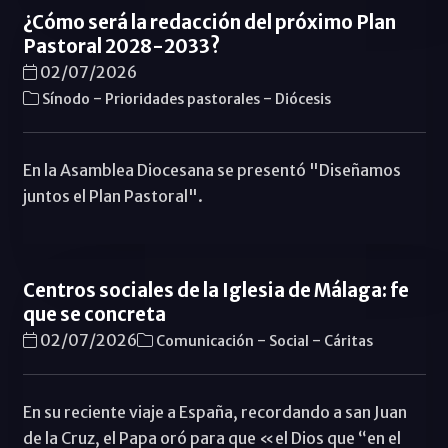
¿Cómo será la redacción del próximo Plan
Pastoral 2028-2033?
02/07/2026
-
-
Sínodo
Prioridades pastorales
Diócesis
En la Asamblea Diocesana se presentó "Diseñamos
juntos el Plan Pastoral".
Centros sociales de la Iglesia de Málaga: fe
que se concreta
-
-
02/07/2026
Comunicación
Social
Cáritas
En su reciente viaje a España, recordando a san Juan
de la Cruz, el Papa oró para que «el Dios que “en el