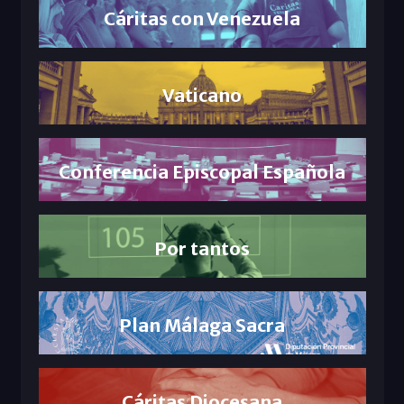
Cáritas con Venezuela
Vaticano
Conferencia Episcopal Española
Por tantos
Plan Málaga Sacra
Cáritas Diocesana