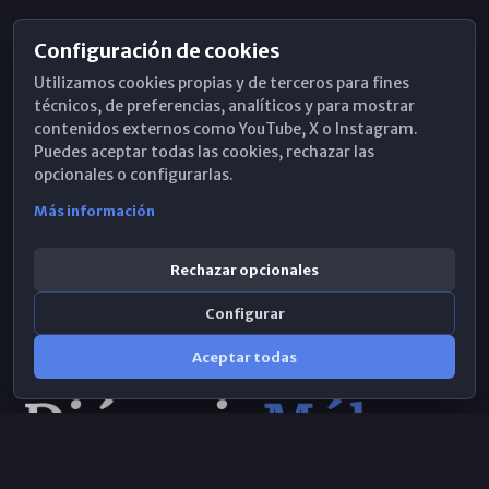
Configuración de cookies
Horarios de Misa
Utilizamos cookies propias y de terceros para fines
Hemeroteca
técnicos, de preferencias, analíticos y para mostrar
contenidos externos como YouTube, X o Instagram.
WhatsApp
Puedes aceptar todas las cookies, rechazar las
opcionales o configurarlas.
Más información
Rechazar opcionales
Configurar
Aceptar todas
Consulta IA
×