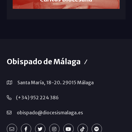
Obispado de Málaga
Santa María, 18-20. 29015 Málaga
(+34) 952 224 386
obispado@diocesismalaga.es