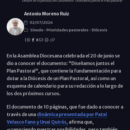
Detalle de la portada del Documento "Diseñamos juntos el Plan pastoral"
Antonio Moreno Ruiz
02/07/2026
Sínodo
-
Prioridades pastorales
-
Diócesis
|
X
En la Asamblea Diocesana celebrada el 20 de junio se
dio a conocer el documento: "Diseñamos juntos el
Plan Pastoral", que contiene la fundamentación para
dotar a la Diócesis de un Plan Pastoral, así como un
esquema de calendario para su redacción a lo largo de
los dos próximos cursos.
El documento de 10 páginas, que fue dado a conocer a
través de una
dinámica presentada por Patxi
Velasco Fano y Unai Quirós,
afirma que,
«renociendo nuestras posibilidades, pero también