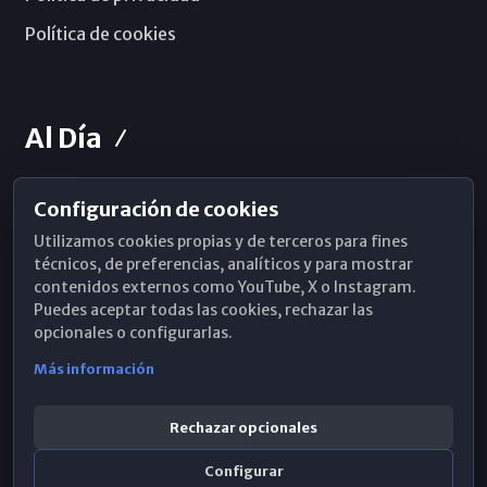
Política de cookies
Al Día
Configuración de cookies
Horarios de Misa
Utilizamos cookies propias y de terceros para fines
Hemeroteca
técnicos, de preferencias, analíticos y para mostrar
contenidos externos como YouTube, X o Instagram.
WhatsApp
Puedes aceptar todas las cookies, rechazar las
opcionales o configurarlas.
Más información
Rechazar opcionales
Configurar