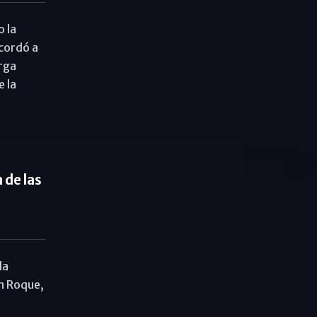
 la
cordó a
rga
e la
 de las
la
an Roque,