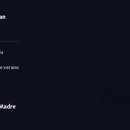
an
la
de verano
 Madre