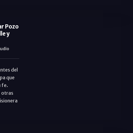
ar Pozo
le y
udio
ntes del
apa que
 fe.
 otras
isionera