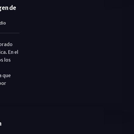
gen de
dio
mbrado
ca. En el
s los
a que
por
n