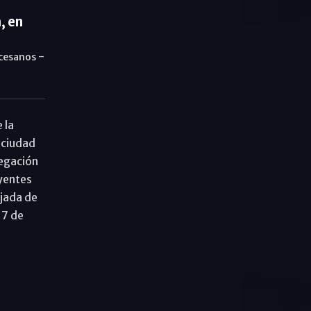
, en
-
ocesanos
 la
a ciudad
legación
yentes
ajada de
 7 de