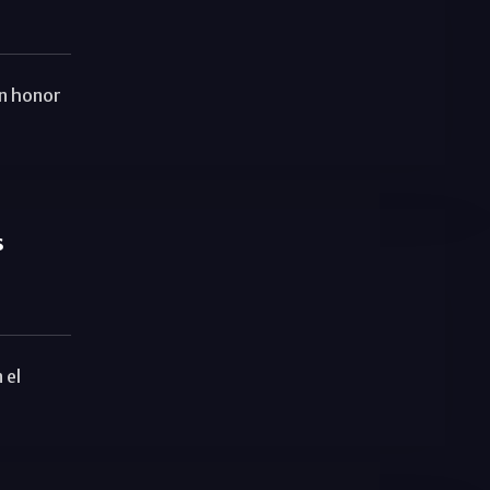
en honor
s
 el