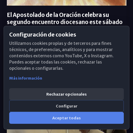
El Apostolado de la Oración celebra su
segundo encuentro diocesano este sábado
10/06/2025
Ana María Medina
Configuración de cookies
Utilizamos cookies propias y de terceros para fines
técnicos, de preferencias, analíticos y para mostrar
El sábado 14 de junio se celebra el II Encuentro
contenidos externos como YouTube, X o Instagram.
Diocesano del Apostolado de la Oración. El lugar es la
Puedes aceptar todas las cookies, rechazar las
casa de espiritualidad Villa Nazaret, desde las 10
opcionales o configurarlas.
hasta después del almuerzo. En él, el sacerdote Mons.
Más información
Alberto José González Chaves guiará la conferencia
titulada "Corazón de Jesús, hoguera ardiente de
Rechazar opcionales
caridad".
Configurar
Aceptar todas