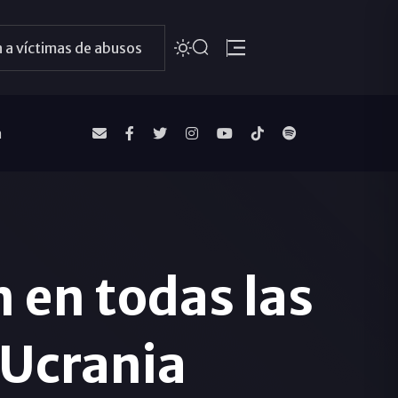
 a víctimas de abusos
a
 en todas las
 Ucrania