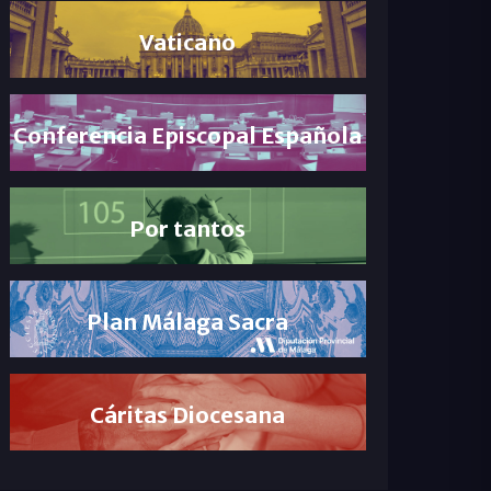
Vaticano
Conferencia Episcopal Española
Por tantos
Plan Málaga Sacra
Cáritas Diocesana