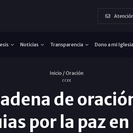
Atención
esis
Noticias
Transparencia
Dono a mi Iglesi
Inicio /
Oración
CCEE
cadena de oración
ias por la paz en