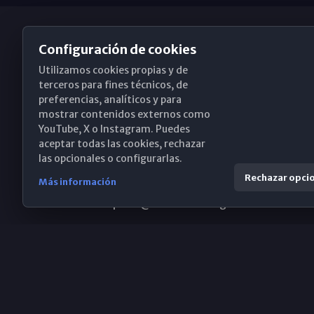
Configuración de cookies
Utilizamos cookies propias y de
Obispado de Málaga
terceros para fines técnicos, de
preferencias, analíticos y para
mostrar contenidos externos como
YouTube, X o Instagram. Puedes
Santa María, 18-20. 29015 Málaga
aceptar todas las cookies, rechazar
las opcionales o configurarlas.
(+34) 952 224 386
Rechazar opci
Más información
obispado@diocesismalaga.es