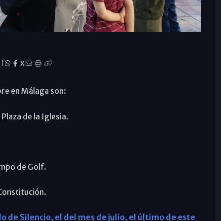
|
X
bre en Málaga son:
Plaza de la Iglesia.
ampo de Golf.
Constitución.
lo de Silencio, el del mes de julio, el último de este