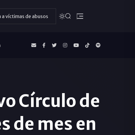
 a víctimas de abusos
a
o Círculo de
es de mes en