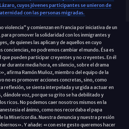
Lázaro, cuyos jóvenes participantes se unieron de
raternidad con las personas migradas.
no violencia” y comienzan en Francia por iniciativa de un
, para promover la solidaridad con los inmigrantes y
yes, de quienes las aplican y de aquellos en cuyo
 conciencias, no podremos cambiar el mundo. Ésa es
l que pueden participar creyentes y no creyentes. En él
 orar durante media hora, en silencio, sobre el drama
s», afirma Ramón Muñoz, miembro del equipo de la
ivo no es promover acciones concretas, sino, como
 reflexión, se sienta interpelada y urgida a actuar en
 dándole voz, porque su grito se ha debilitado y
eblos ricos. No podemos caer nosotros mismos en la
e anestesia el ánimo, como nos recordaba el papa
de la Misericordia. Nuestra denuncia y nuestra presión
gobiernos». Y añade: «con este gesto queremos hacer