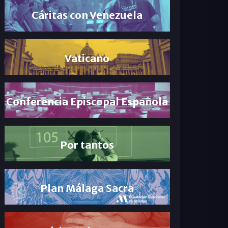
Cáritas con Venezuela
Vaticano
Conferencia Episcopal Española
Por tantos
Plan Málaga Sacra