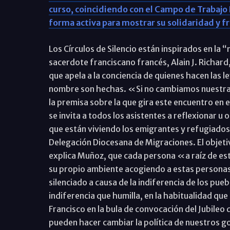
curso, coincidiendo con el Campo de Trabajo 
forma activa para mostrar su solidaridad y f
Los Círculos de Silencio están inspirados en la “
sacerdote franciscano francés, Alain J. Richard
que apela a la conciencia de quienes hacen las le
nombre son hechas. «Si no cambiamos nuestras
la premisa sobre la que gira este encuentro en e
se invita a todos los asistentes a reflexionar u
que están viviendo los emigrantes y refugiado
Delegación Diocesana de Migraciones. El objet
explica Muñoz, que cada persona «a raíz de esta
su propio ambiente acogiendo a estas personas,
silenciado a causa de la indiferencia de los pu
indiferencia que humilla, en la habitualidad qu
Francisco en la bula de convocación del Jubileo 
pueden hacer cambiar la política de nuestros 