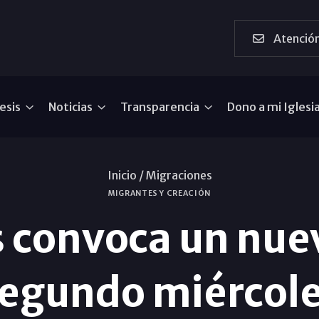
Atención
esis
Noticias
Transparencia
Dono a mi Iglesi
Inicio /
Migraciones
MIGRANTES Y CREACIÓN
 convoca un nuev
 segundo miércol