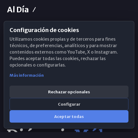
Al Día
Configuración de cookies
Horarios de Misa
Utilizamos cookies propias y de terceros para fines
Hemeroteca
técnicos, de preferencias, analíticos y para mostrar
contenidos externos como YouTube, X o Instagram.
WhatsApp
Puedes aceptar todas las cookies, rechazar las
opcionales o configurarlas.
Más información
Rechazar opcionales
Configurar
Aceptar todas