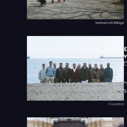
Seminario de Málaga
E
v
“
S
© LAZARUS