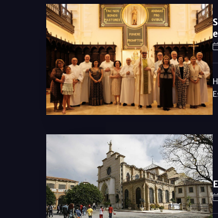
S
e
H
E
E