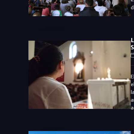
d
L
S
E
e
l
a
a