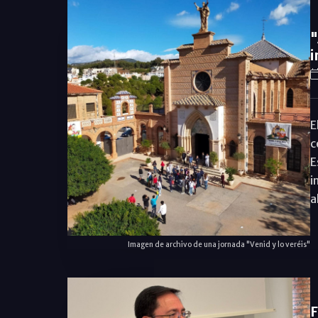
"
i
E
c
E
i
a
Imagen de archivo de una jornada "Venid y lo veréis"
F