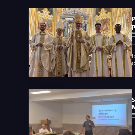
P
p
J
O
S
M