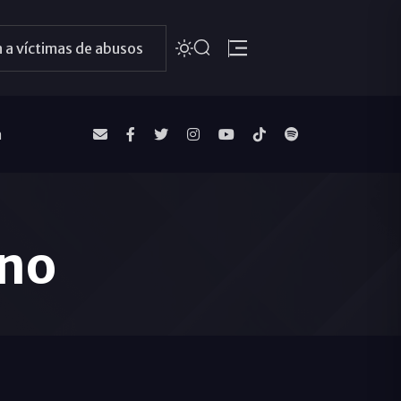
 a víctimas de abusos
a
ano