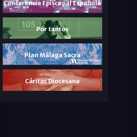
Conferencia Episcopal Española
Por tantos
Plan Málaga Sacra
Cáritas Diocesana