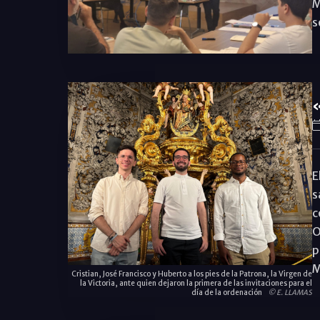
M
s
«
E
s
c
O
p
M
Cristian, José Francisco y Huberto a los pies de la Patrona, la Virgen de
la Victoria, ante quien dejaron la primera de las invitaciones para el
día de la ordenación
© E. LLAMAS