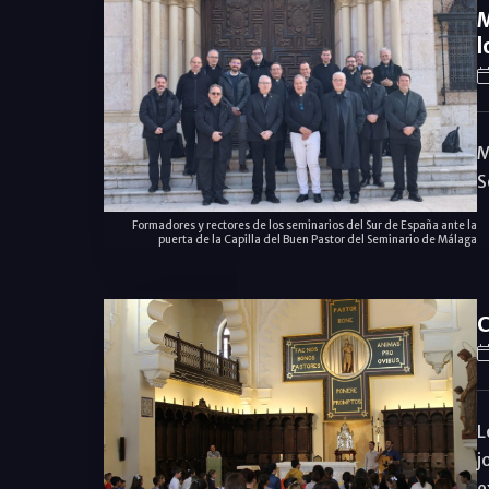
M
l
M
S
Formadores y rectores de los seminarios del Sur de España ante la
puerta de la Capilla del Buen Pastor del Seminario de Málaga
C
L
j
e