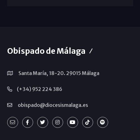
Obispado de Málaga
Santa María, 18-20. 29015 Málaga
(+34) 952 224 386
obispado@diocesismalaga.es