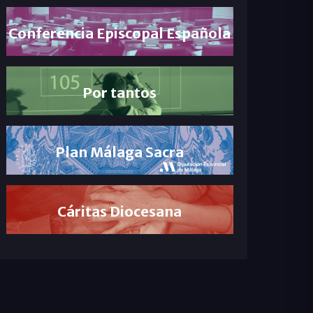
Conferencia Episcopal Española
Por tantos
Plan Málaga Sacra
Cáritas Diocesana