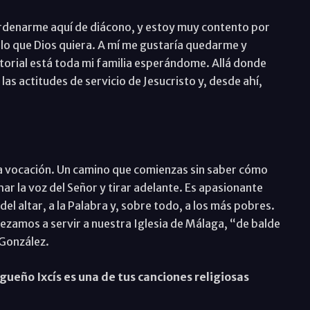
ordenarme aquí de diácono, y estoy muy contento por
o que Dios quiera. A mí me gustaría quedarme y
torial está toda mi familia esperándome. Allá donde
as actitudes de servicio de Jesucristo y, desde ahí,
la vocación. Un camino que comienzas sin saber cómo
ar la voz del Señor y tirar adelante. Es apasionante
del altar, a la Palabra y, sobre todo, a los más pobres.
amos a servir a nuestra Iglesia de Málaga, “de balde
 González.
ueño Ixcís es una de tus canciones religiosas