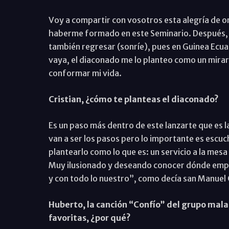
Voy a compartir con vosotros esta alegría de 
haberme formado en este Seminario. Después, l
también regresar (sonríe), pues en Guinea Ecua
vaya, el diaconado me lo planteo como un mirar l
conformar mi vida.
Cristian, ¿cómo te planteas el diaconado?
Es un paso más dentro de este lanzarte que es 
van a ser los pasos pero lo importante es escuch
plantearlo como lo que es: un servicio a la mesa 
Muy ilusionado y deseando conocer dónde empez
y con todo lo nuestro”, como decía san Manuel
Huberto, la canción “Confío” del grupo malag
favoritas, ¿por qué?