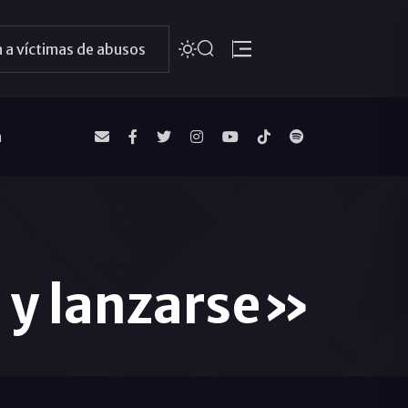
 a víctimas de abusos
a
r y lanzarse»