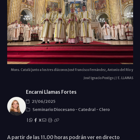
Mons. Catalá junto a los tres diáconos José Francisco Fernández, Antonio del Río y
José Ignacio Postigo // E. LLAMAS
Encarni Llamas Fortes
21/06/2025
Seminario Diocesano
-
Catedral
-
Clero
|
X
A partir de las 11.00 horas podrán ver en directo