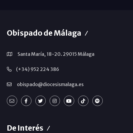
Obispado de Málaga
Santa María, 18-20. 29015 Málaga
(+34) 952 224 386
obispado@diocesismalaga.es
De Interés