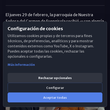
El jueves 29 de febrero, la parroquia de Nuestra
Señora del Carmen de Fuengirola recibió «con alegría
al señor Obispo, en una tarde llena de emociones con
Configuración de cookies
motivo de su Visita Pastoral al arciprestazgo de
Utilizamos cookies propias y de terceros para fines
Fuengirola-Torremolinos», afirman.
técnicos, de preferencias, analíticos y para mostrar
contenidos externos como YouTube, X o Instagram.
Puedes aceptar todas las cookies, rechazar las
opcionales o configurarlas.
Más información
Rechazar opcionales
Configurar
Aceptar todas