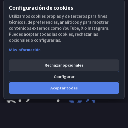
Configuración de cookies
Horarios de Misa
Utilizamos cookies propias y de terceros para fines
Hemeroteca
técnicos, de preferencias, analíticos y para mostrar
contenidos externos como YouTube, X o Instagram.
WhatsApp
Puedes aceptar todas las cookies, rechazar las
opcionales o configurarlas.
Más información
Rechazar opcionales
Configurar
Aceptar todas
Consulta IA
×
Selecciona el área y realiza tu consulta
© 2026 Obispado de Málaga