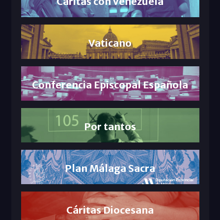
Cáritas con Venezuela
Vaticano
Conferencia Episcopal Española
Por tantos
Plan Málaga Sacra
Cáritas Diocesana