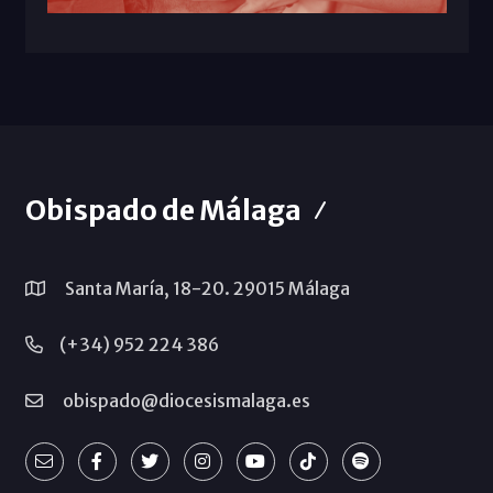
Obispado de Málaga
Santa María, 18-20. 29015 Málaga
(+34) 952 224 386
obispado@diocesismalaga.es