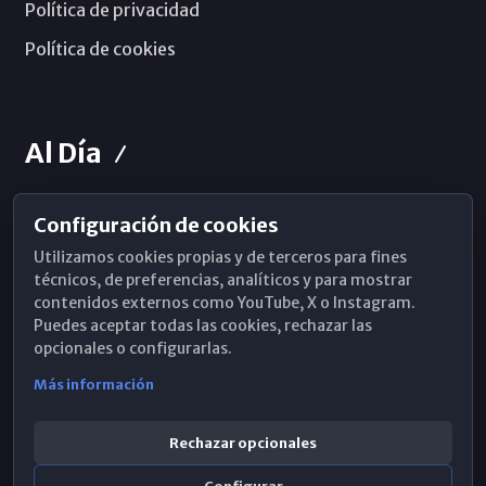
Política de privacidad
Política de cookies
Al Día
Configuración de cookies
Horarios de Misa
Utilizamos cookies propias y de terceros para fines
Hemeroteca
técnicos, de preferencias, analíticos y para mostrar
contenidos externos como YouTube, X o Instagram.
WhatsApp
Puedes aceptar todas las cookies, rechazar las
opcionales o configurarlas.
Más información
Rechazar opcionales