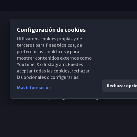
Configuración de cookies
Utilizamos cookies propias y de
Obispado de Málaga
terceros para fines técnicos, de
preferencias, analíticos y para
mostrar contenidos externos como
YouTube, X o Instagram. Puedes
Santa María, 18-20. 29015 Málaga
aceptar todas las cookies, rechazar
las opcionales o configurarlas.
(+34) 952 224 386
Rechazar opci
Más información
obispado@diocesismalaga.es