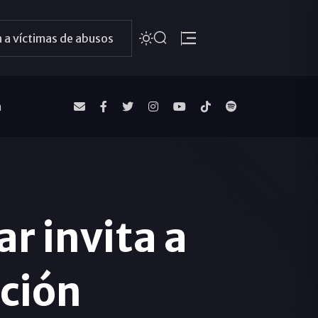
 a víctimas de abusos
a
r invita a
ación