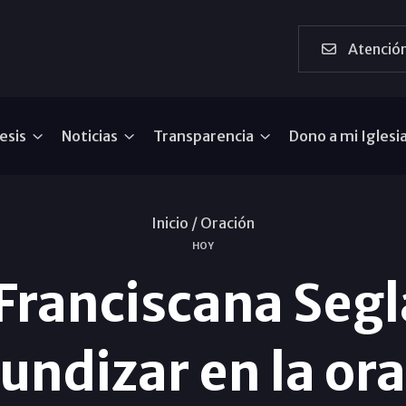
Atención
esis
Noticias
Transparencia
Dono a mi Iglesi
Inicio /
Oración
HOY
Franciscana Segla
undizar en la or