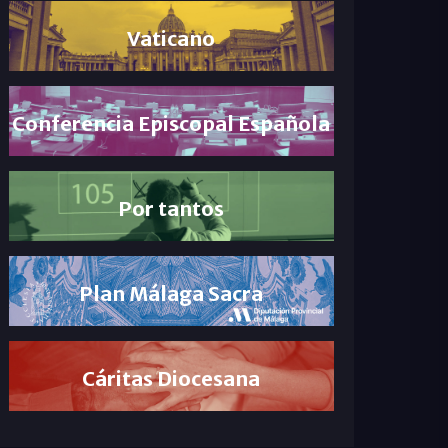
Vaticano
Conferencia Episcopal Española
Por tantos
Plan Málaga Sacra
Cáritas Diocesana