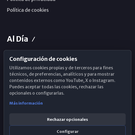
Política de cookies
Al Día
Configuración de cookies
Horarios de Misa
Utilizamos cookies propias y de terceros para fines
Hemeroteca
técnicos, de preferencias, analíticos y para mostrar
contenidos externos como YouTube, X o Instagram.
WhatsApp
Puedes aceptar todas las cookies, rechazar las
opcionales o configurarlas.
Más información
Rechazar opcionales
Configurar