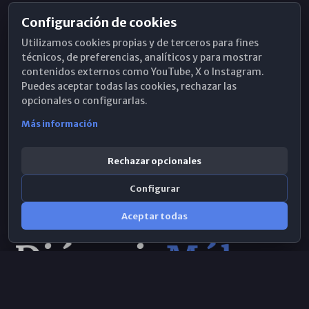
Configuración de cookies
Horarios de Misa
Utilizamos cookies propias y de terceros para fines
Hemeroteca
técnicos, de preferencias, analíticos y para mostrar
contenidos externos como YouTube, X o Instagram.
WhatsApp
Puedes aceptar todas las cookies, rechazar las
opcionales o configurarlas.
Más información
Rechazar opcionales
Configurar
Aceptar todas
Consulta IA
×
© 2026 Obispado de Málaga
Selecciona el área y realiza tu consulta