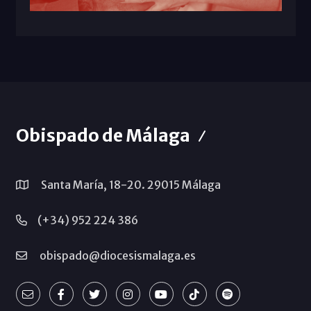
Obispado de Málaga
Santa María, 18-20. 29015 Málaga
(+34) 952 224 386
obispado@diocesismalaga.es