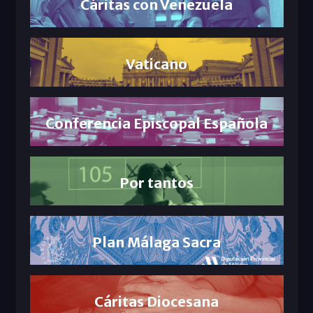
Cáritas con Venezuela
Vaticano
Conferencia Episcopal Española
Por tantos
Plan Málaga Sacra
Cáritas Diocesana