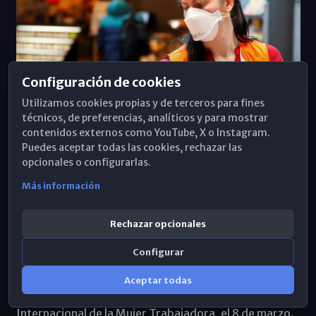
Configuración de cookies
Utilizamos cookies propias y de terceros para fines
técnicos, de preferencias, analíticos y para mostrar
contenidos externos como YouTube, X o Instagram.
Puedes aceptar todas las cookies, rechazar las
opcionales o configurarlas.
Iglesia por el Trabajo Decente denuncia la
Más información
desigualdad de la mujer en el ámbito laboral
en Málaga
Rechazar opcionales
03/03/2022
Diócesis Málaga
Configurar
La plataforma Iglesia por el Trabajo Decente hace
Aceptar todas
público un comunicado con motivo del Día
Internacional de la Mujer Trabajadora, el 8 de marzo.