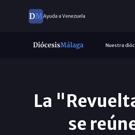
Ayuda a Venezuela
Nuestra dióc
La "Revuelta
se reún