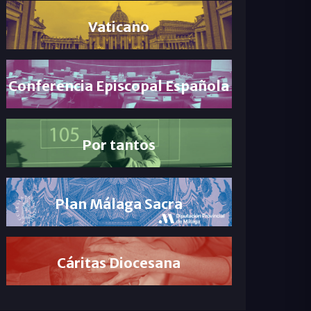
Vaticano
Conferencia Episcopal Española
Por tantos
Plan Málaga Sacra
Cáritas Diocesana