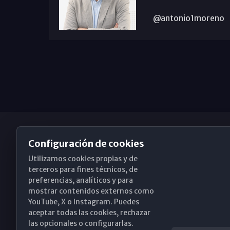
@antonio1moreno
Configuración de cookies
Utilizamos cookies propias y de
Obispado de Málaga
terceros para fines técnicos, de
preferencias, analíticos y para
mostrar contenidos externos como
YouTube, X o Instagram. Puedes
Santa María, 18-20. 29015 Málaga
aceptar todas las cookies, rechazar
las opcionales o configurarlas.
(+34) 952 224 386