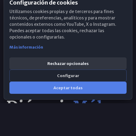
Configuración de cookies
Horarios de Misa
Utilizamos cookies propias y de terceros para fines
Hemeroteca
técnicos, de preferencias, analíticos y para mostrar
contenidos externos como YouTube, X o Instagram.
WhatsApp
Puedes aceptar todas las cookies, rechazar las
opcionales o configurarlas.
Más información
Rechazar opcionales
Configurar
Aceptar todas
Consulta IA
×
© 2026 Obispado de Málaga
Selecciona el área y realiza tu consulta