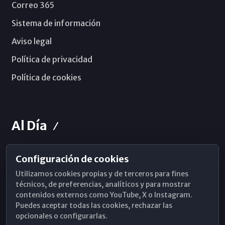
Correo 365
Sistema de información
Aviso legal
Política de privacidad
Política de cookies
Al Día
Configuración de cookies
Horarios de Misa
Utilizamos cookies propias y de terceros para fines
Hemeroteca
técnicos, de preferencias, analíticos y para mostrar
contenidos externos como YouTube, X o Instagram.
WhatsApp
Puedes aceptar todas las cookies, rechazar las
opcionales o configurarlas.