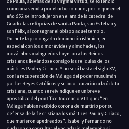
de Paula, además de su virginal virtud, se extendió
como una semilla por el orbe romano, por lo que en el
año 652 se introdujeron en el ara de la catedral de
Guadix las
reliquias de santa Paula
, san Esteban y
san Félix, al consagrar el obispo aquel templo.
Durante la prolongada dominación islámica, en
especial con los almorávides y almohades, los
mozárabes malagueños huyeron a los Reinos
cristianos llevándose consigo las reliquias de los
mártires Paula y Ciriaco. Y no será hasta el siglo XV,
con la recuperación de Málaga del poder musulmán
por los Reyes Católicos y su incorporación a la órbita
cristiana, cuando se reivindique en un breve
apostólico del pontífice Inocencio VIII que: “en
Málaga habían recibido corona de martirio por su
defensa de la fe cristiana los mártires Paula y Ciriaco,
que murieron apedreados”. Isabel y Fernando no
dudaron en consultar al vecindario malagueño si