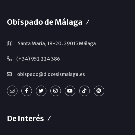
Obispado de Málaga
Santa María, 18-20. 29015 Málaga
(+34) 952 224 386
obispado@diocesismalaga.es
De Interés