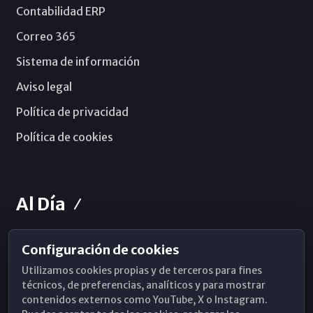
Contabilidad ERP
Correo 365
Sistema de información
Aviso legal
Política de privacidad
Política de cookies
Al Día
Configuración de cookies
Horarios de Misa
Utilizamos cookies propias y de terceros para fines
Hemeroteca
técnicos, de preferencias, analíticos y para mostrar
contenidos externos como YouTube, X o Instagram.
WhatsApp