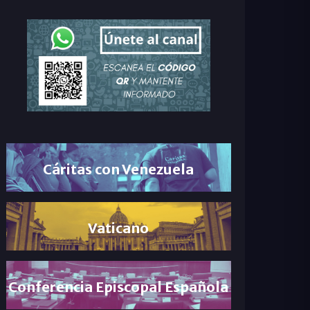
Cáritas con Venezuela
Vaticano
Conferencia Episcopal Española