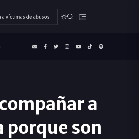
 a víctimas de abusos
a
compañar a
a porque son