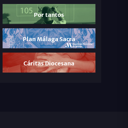
Por tantos
Plan Málaga Sacra
Cáritas Diocesana