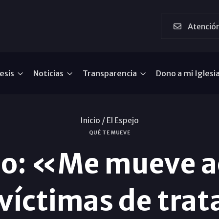
Atención
esis
Noticias
Transparencia
Dono a mi Iglesi
Inicio /
El Espejo
QUÉ TE MUEVE
eo: «Me mueve a
 víctimas de trat