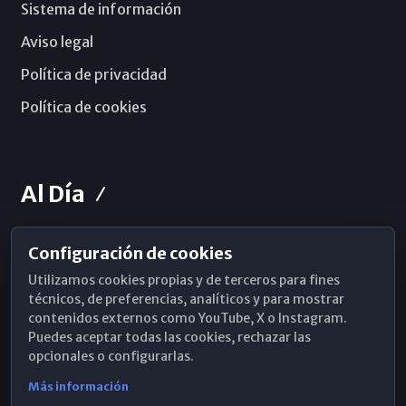
Sistema de información
Aviso legal
Política de privacidad
Política de cookies
Al Día
Configuración de cookies
Horarios de Misa
Utilizamos cookies propias y de terceros para fines
Hemeroteca
técnicos, de preferencias, analíticos y para mostrar
contenidos externos como YouTube, X o Instagram.
WhatsApp
Puedes aceptar todas las cookies, rechazar las
opcionales o configurarlas.
Más información