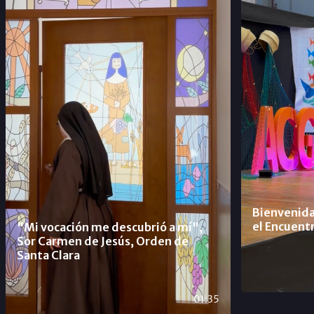
Bienvenida
el Encuentr
"Mi vocación me descubrió a mí",
Sor Carmen de Jesús, Orden de
Santa Clara
01:35