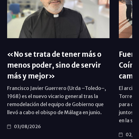
«No se trata de tener más o
Fueng
menos poder, sino de servir
Coín 
más y mejor»
camp
Francisco Javier Guerrero (Urda –Toledo–,
El arcip
1968) es el nuevo vicario general tras la
Torremol
remodelación del equipo de Gobierno que
para que
llevó a cabo el obispo de Málaga en junio.
juntos 
en la sin
03/08/2026
02/08