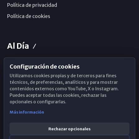
Política de privacidad
Política de cookies
Al Día
Configuración de cookies
Horarios de Misa
Utilizamos cookies propias y de terceros para fines
Hemeroteca
técnicos, de preferencias, analíticos y para mostrar
contenidos externos como YouTube, X o Instagram.
WhatsApp
Puedes aceptar todas las cookies, rechazar las
opcionales o configurarlas.
Más información
Rechazar opcionales