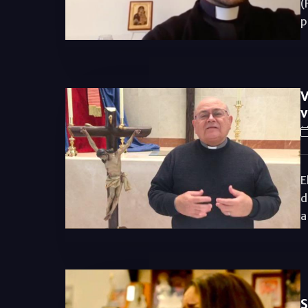
(
p
V
v
E
d
a
S