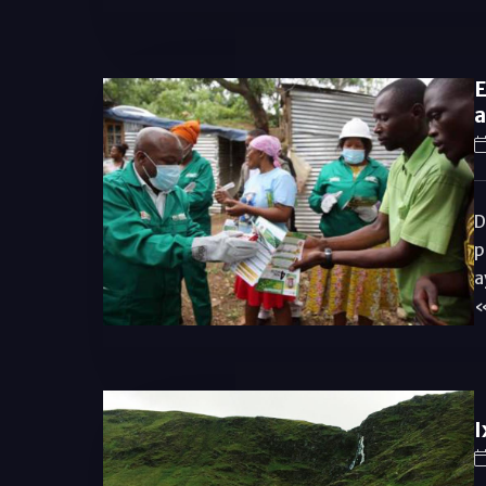
E
a
D
p
a
«
I