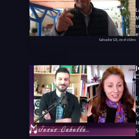
L
M
s
e
Salvador Gil, en el vídeo
J
E
s
S
I
S