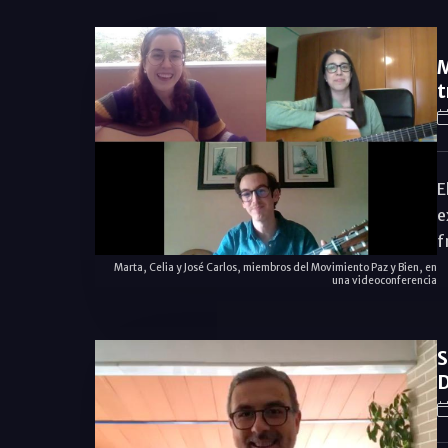
M
t
E
e
f
Marta, Celia y José Carlos, miembros del Movimiento Paz y Bien, en
una videoconferencia
S
D