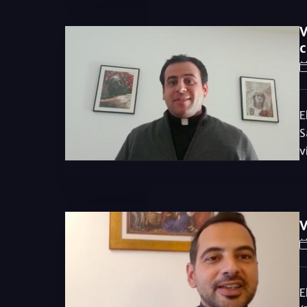
V
c
E
S
v
V
E