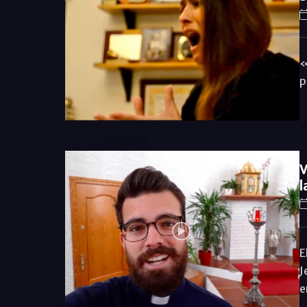
«
p
V
l
E
J
e