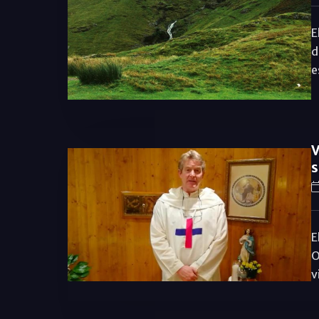
E
d
e
V
s
E
O
v