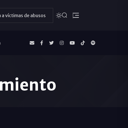
 a víctimas de abusos
a
amiento