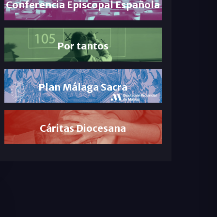
Conferencia Episcopal Española
Por tantos
Plan Málaga Sacra
Cáritas Diocesana