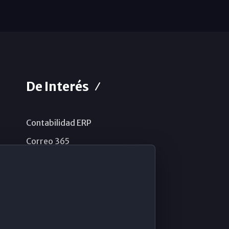
De Interés
Contabilidad ERP
Correo 365
Sistema de información
Aviso legal
Política de privacidad
Política de cookies