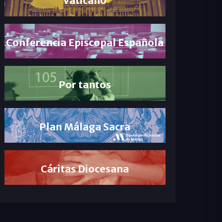
Conferencia Episcopal Española
Por tantos
Plan Málaga Sacra
Cáritas Diocesana