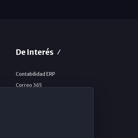
De Interés
Contabilidad ERP
Correo 365
Sistema de información
Aviso legal
Política de privacidad
Política de cookies