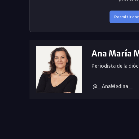
Permitir co
Ana María 
Periodista de la dió
@_AnaMedina_