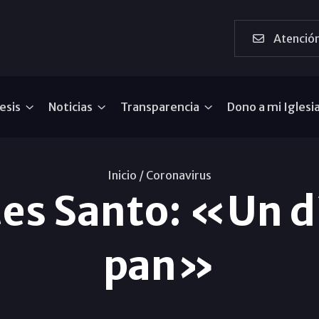
Atención
esis
Noticias
Transparencia
Dono a mi Iglesi
Inicio /
Coronavirus
s Santo: «Un dí
pan»