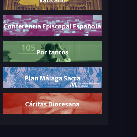
Conferencia Episcopal Española
Por tantos
Plan Málaga Sacra
Cáritas Diocesana