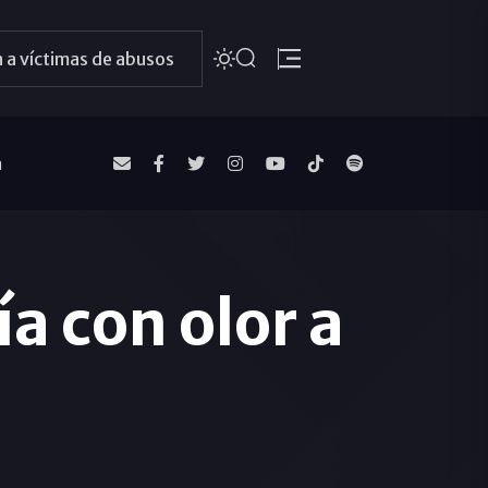
 a víctimas de abusos
a
a con olor a